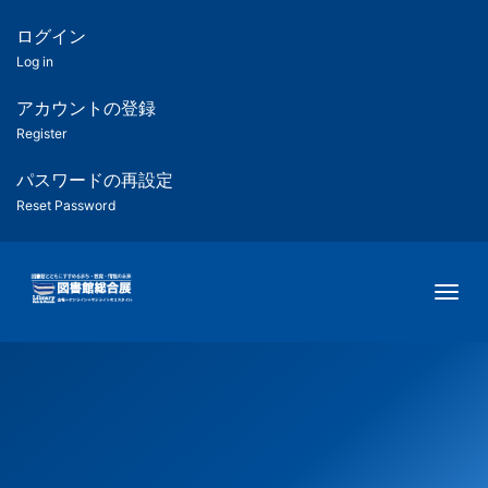
メ
イ
ログイン
匿
ン
Log in
コ
名
ン
アカウントの登録
ユ
テ
Register
ン
ー
ツ
パスワードの再設定
に
Reset Password
ザ
移
動
ー
Togg
用
メ
ニ
ュ
ー