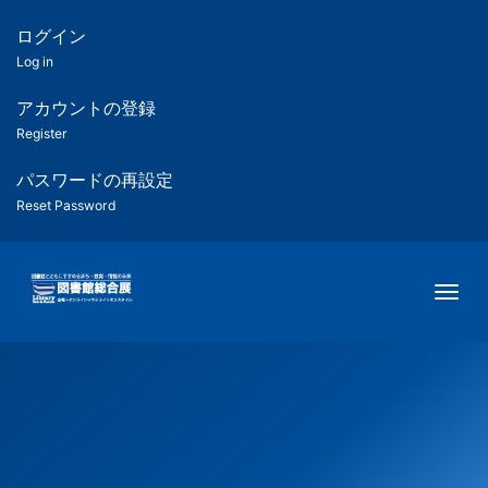
メ
イ
ログイン
匿
ン
Log in
コ
名
ン
アカウントの登録
ユ
テ
Register
ン
ー
ツ
パスワードの再設定
に
Reset Password
ザ
移
動
ー
Togg
用
メ
ニ
ュ
ー