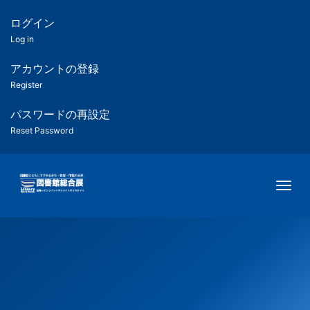
メ
イ
ログイン
匿
ン
Log in
コ
名
ン
アカウントの登録
ユ
テ
Register
ン
ー
ツ
パスワードの再設定
に
Reset Password
ザ
移
動
ー
Togg
用
メ
ニ
ュ
ー