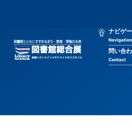
メ
匿
イ
ン
名
コ
ン
メ
ナビゲー
ユ
テ
Navigation
イ
ン
ー
ツ
問い合わ
ン
ザ
に
Contact
移
ナ
ー
動
ビ
用
ゲ
メ
ー
ニ
シ
ュ
ョ
ー