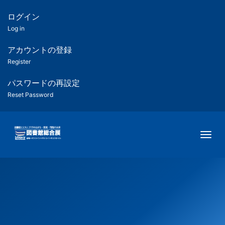
メ
イ
ログイン
匿
ン
Log in
コ
名
ン
アカウントの登録
ユ
テ
Register
ン
ー
ツ
パスワードの再設定
に
Reset Password
ザ
移
動
ー
Togg
用
メ
ニ
ュ
ー