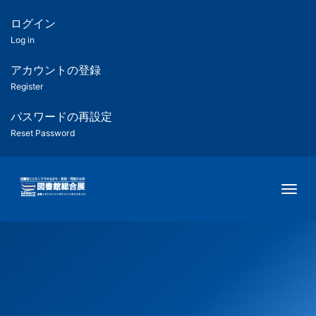
メ
イ
ログイン
匿
ン
Log in
コ
名
ン
アカウントの登録
ユ
テ
Register
ン
ー
ツ
パスワードの再設定
に
Reset Password
ザ
移
動
ー
Togg
用
メ
ニ
ュ
ー