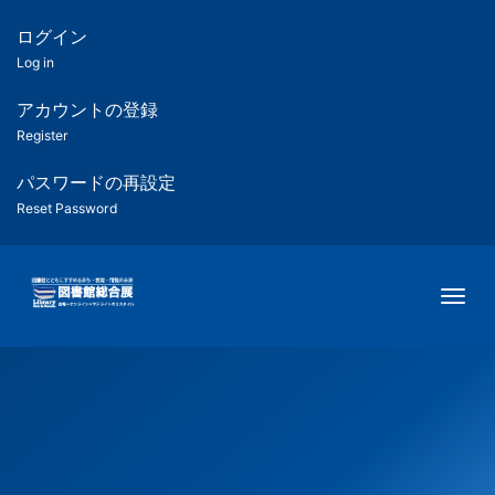
メ
イ
ログイン
匿
ン
Log in
コ
名
ン
アカウントの登録
ユ
テ
Register
ン
ー
ツ
パスワードの再設定
に
Reset Password
ザ
移
動
ー
Togg
用
メ
ニ
ュ
ー