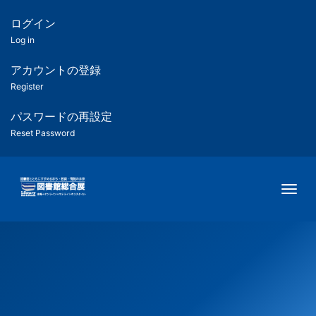
メ
イ
ログイン
匿
ン
Log in
コ
名
ン
アカウントの登録
ユ
テ
Register
ン
ー
ツ
パスワードの再設定
に
Reset Password
ザ
移
動
ー
Togg
用
メ
ニ
ュ
ー