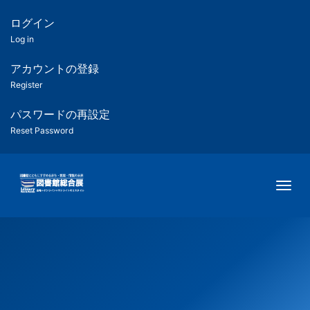
メ
イ
ログイン
匿
ン
Log in
コ
名
ン
アカウントの登録
ユ
テ
Register
ン
ー
ツ
パスワードの再設定
に
Reset Password
ザ
移
動
ー
Togg
用
メ
ニ
ュ
ー