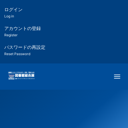
メ
イ
ログイン
匿
ン
Log in
コ
名
ン
アカウントの登録
ユ
テ
Register
ン
ー
ツ
パスワードの再設定
に
Reset Password
ザ
移
動
ー
Togg
用
メ
ニ
ュ
ー