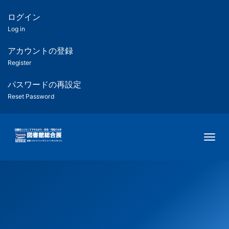
メ
イ
ログイン
匿
ン
Log in
コ
名
ン
アカウントの登録
ユ
テ
Register
ン
ー
ツ
パスワードの再設定
に
Reset Password
ザ
移
動
ー
Togg
用
メ
ニ
ュ
ー