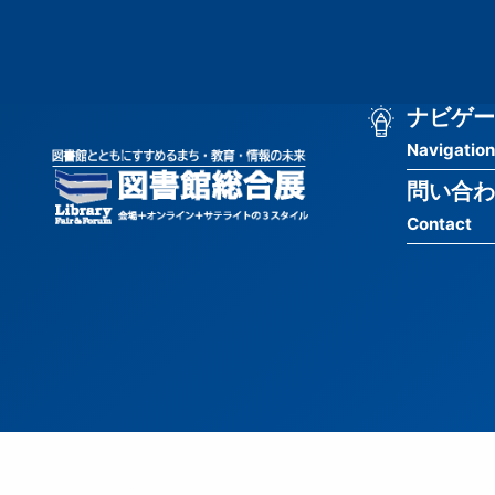
メ
匿
イ
ン
名
コ
ン
メ
ナビゲー
ユ
テ
Navigation
イ
ン
ー
ツ
問い合わ
ン
ザ
に
Contact
移
ナ
ー
動
ビ
用
ゲ
メ
ー
ニ
シ
ュ
ョ
ー