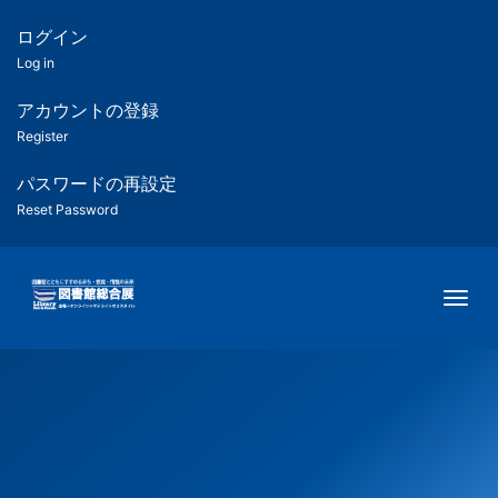
メ
イ
ログイン
匿
ン
Log in
コ
名
ン
アカウントの登録
ユ
テ
Register
ン
ー
ツ
パスワードの再設定
に
Reset Password
ザ
移
動
ー
Togg
用
メ
ニ
ュ
ー