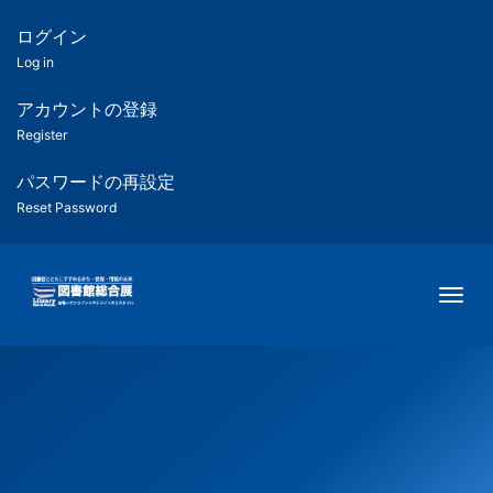
メ
イ
ログイン
匿
ン
Log in
コ
名
ン
アカウントの登録
ユ
テ
Register
ン
ー
ツ
パスワードの再設定
に
Reset Password
ザ
移
動
ー
Togg
用
メ
ニ
ュ
ー