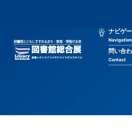
メ
匿
イ
ン
名
コ
ン
メ
ナビゲー
ユ
テ
Navigation
イ
ン
ー
ツ
問い合わ
ン
ザ
に
Contact
移
ナ
ー
動
ビ
用
ゲ
メ
ー
ニ
シ
ュ
ョ
ー