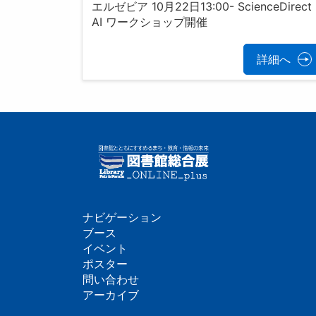
エルゼビア 10月22日13:00- ScienceDirect
AI ワークショップ開催
詳細へ
ナビゲーション
フ
ブース
イベント
ッ
ポスター
問い合わせ
タ
アーカイブ