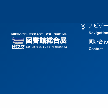
メ
匿
イ
ン
名
コ
ン
メ
ナビゲー
ユ
テ
Navigation
イ
ン
ー
ツ
問い合わ
ン
ザ
に
Contact
移
ナ
ー
動
ビ
用
ゲ
メ
ー
ニ
シ
ュ
ョ
ー