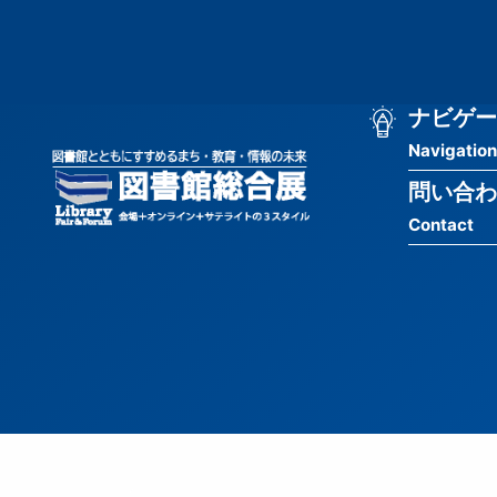
メ
匿
イ
ン
名
コ
ン
メ
ナビゲー
ユ
テ
Navigation
イ
ン
ー
ツ
問い合わ
ン
ザ
に
Contact
移
ナ
ー
動
ビ
用
ゲ
メ
ー
ニ
シ
ュ
ョ
ー