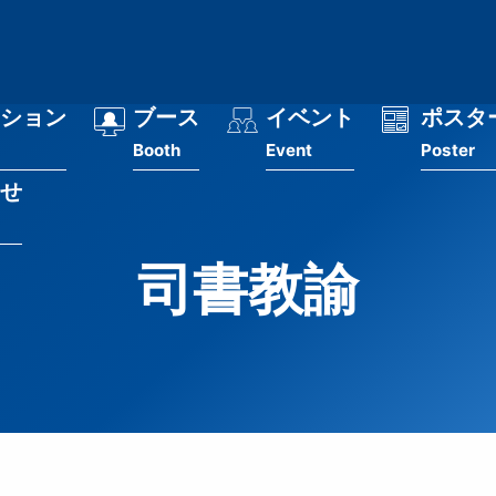
ション
ブース
イベント
ポスタ
Booth
Event
Poster
せ
司書教諭