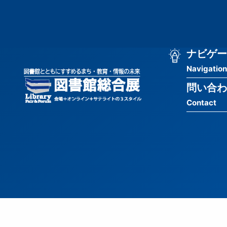
メ
匿
イ
ン
名
コ
ン
メ
ナビゲー
ユ
テ
Navigation
イ
ン
ー
ツ
問い合わ
ン
ザ
に
Contact
移
ナ
ー
動
ビ
用
ゲ
メ
ー
ニ
シ
ュ
ョ
ー