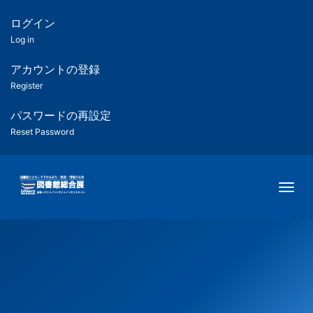
メ
イ
ログイン
匿
ン
Log in
コ
名
ン
アカウントの登録
ユ
テ
Register
ン
ー
ツ
パスワードの再設定
に
Reset Password
ザ
移
動
ー
Togg
用
メ
ニ
ュ
ー