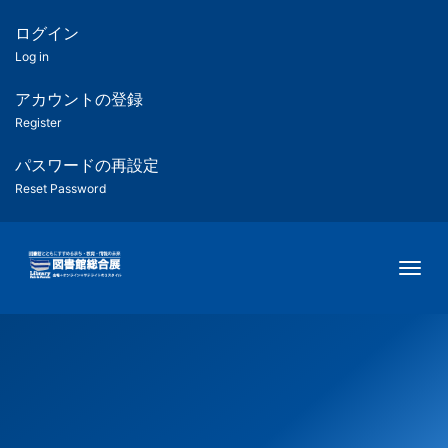
メ
イ
ログイン
匿
ン
Log in
コ
名
ン
アカウントの登録
ユ
テ
Register
ン
ー
ツ
パスワードの再設定
に
Reset Password
ザ
移
動
ー
Togg
用
メ
ニ
ュ
ー