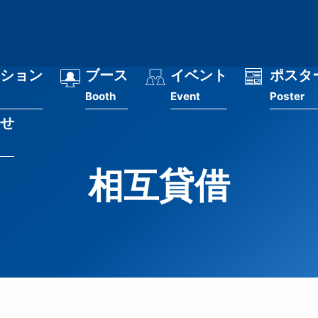
ション
ブース
イベント
ポスタ
Booth
Event
Poster
せ
相互貸借