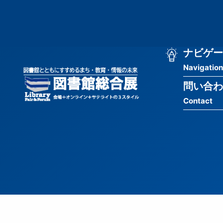
メ
匿
イ
ン
名
コ
ン
メ
ナビゲー
ユ
テ
Navigation
イ
ン
ー
ツ
問い合わ
ン
ザ
に
Contact
移
ナ
ー
動
ビ
用
ゲ
メ
ー
ニ
シ
ュ
ョ
ー