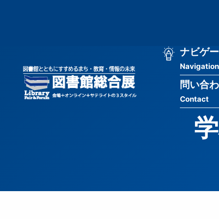
メ
匿
イ
ン
名
コ
ン
メ
ナビゲー
ユ
テ
Navigation
イ
ン
ー
ツ
問い合わ
ン
ザ
に
Contact
移
ナ
ー
動
学
ビ
用
ゲ
メ
ー
ニ
シ
ュ
ョ
ー