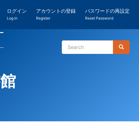
ログイン
アカウントの登録
パスワードの再設定
Log in
Register
Reset Password
ー
Search
Search
検
索
書館