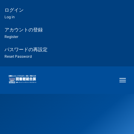
メ
イ
ログイン
匿
ン
Log in
コ
名
ン
アカウントの登録
ユ
テ
Register
ン
ー
ツ
パスワードの再設定
に
Reset Password
ザ
移
動
ー
Togg
用
メ
ニ
ュ
ー