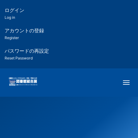
メ
イ
ログイン
匿
ン
Log in
コ
名
ン
アカウントの登録
ユ
テ
Register
ン
ー
ツ
パスワードの再設定
に
Reset Password
ザ
移
動
ー
Togg
用
メ
ニ
ュ
ー