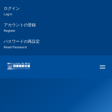
メ
イ
ログイン
匿
ン
Log in
コ
名
ン
アカウントの登録
ユ
テ
Register
ン
ー
ツ
パスワードの再設定
に
Reset Password
ザ
移
動
ー
Togg
用
メ
ニ
ュ
ー