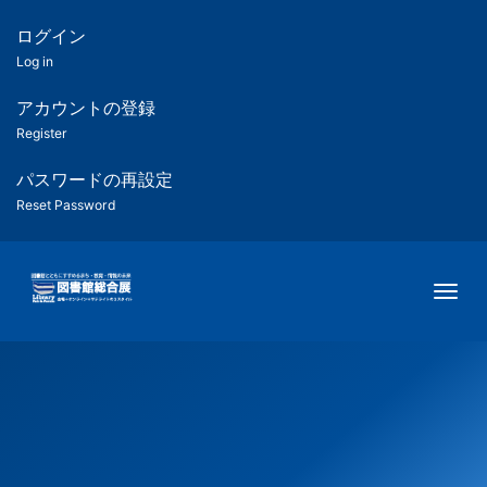
メ
イ
ログイン
匿
ン
Log in
コ
名
ン
アカウントの登録
ユ
テ
Register
ン
ー
ツ
パスワードの再設定
に
Reset Password
ザ
移
動
ー
Togg
用
メ
ニ
ュ
ー