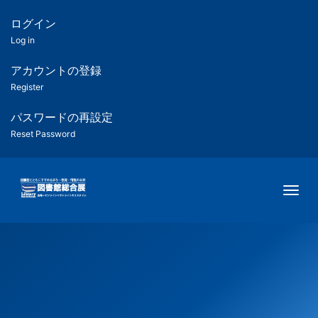
メ
イ
ログイン
匿
ン
Log in
コ
名
ン
アカウントの登録
ユ
テ
Register
ン
ー
ツ
パスワードの再設定
に
Reset Password
ザ
移
動
ー
Togg
用
メ
ニ
ュ
ー