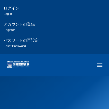
メ
イ
ログイン
匿
ン
Log in
コ
名
ン
アカウントの登録
ユ
テ
Register
ン
ー
ツ
パスワードの再設定
に
Reset Password
ザ
移
動
ー
Togg
用
メ
ニ
ュ
ー