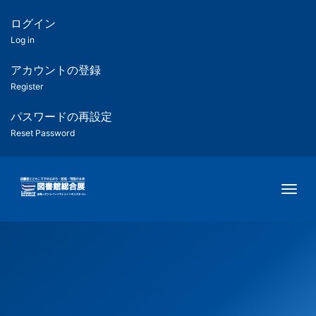
メ
イ
ログイン
匿
ン
Log in
コ
名
ン
アカウントの登録
ユ
テ
Register
ン
ー
ツ
パスワードの再設定
に
Reset Password
ザ
移
動
ー
Togg
用
メ
ニ
ュ
ー