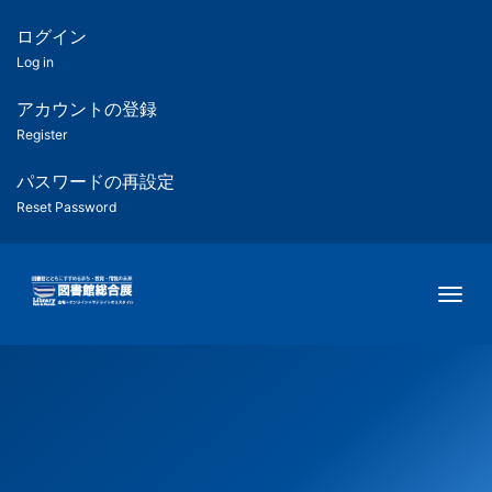
メ
イ
ログイン
匿
ン
Log in
コ
名
ン
アカウントの登録
ユ
テ
Register
ン
ー
ツ
パスワードの再設定
に
Reset Password
ザ
移
動
ー
Togg
用
メ
ニ
ュ
ー