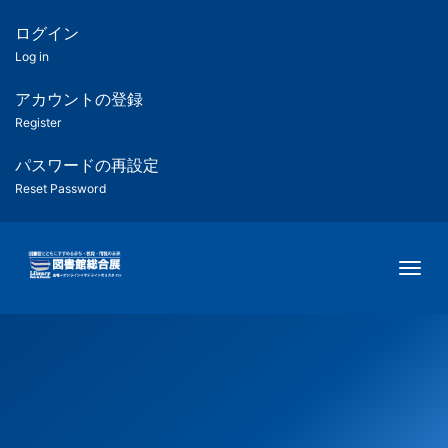
メ
イ
ログイン
匿
ン
Log in
コ
名
ン
アカウントの登録
ユ
テ
Register
ン
ー
ツ
パスワードの再設定
に
Reset Password
ザ
移
動
ー
Togg
用
メ
ニ
ュ
ー