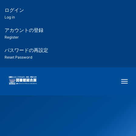
メ
イ
ログイン
匿
ン
Log in
コ
名
ン
アカウントの登録
ユ
テ
Register
ン
ー
ツ
パスワードの再設定
に
Reset Password
ザ
移
動
ー
Togg
用
メ
ニ
ュ
ー