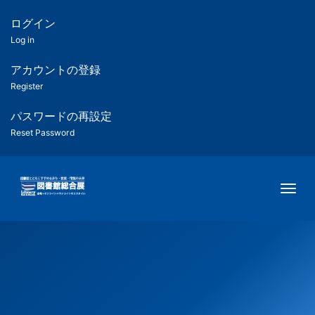
メ
イ
ログイン
匿
ン
Log in
コ
名
ン
アカウントの登録
ユ
テ
Register
ン
ー
ツ
パスワードの再設定
に
Reset Password
ザ
移
動
ー
Togg
用
メ
ニ
ュ
ー