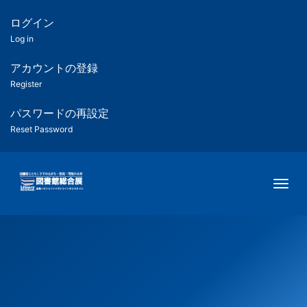
メ
イ
ログイン
匿
ン
Log in
コ
名
ン
アカウントの登録
ユ
テ
Register
ン
ー
ツ
パスワードの再設定
に
Reset Password
ザ
移
動
ー
Togg
用
メ
ニ
ュ
ー