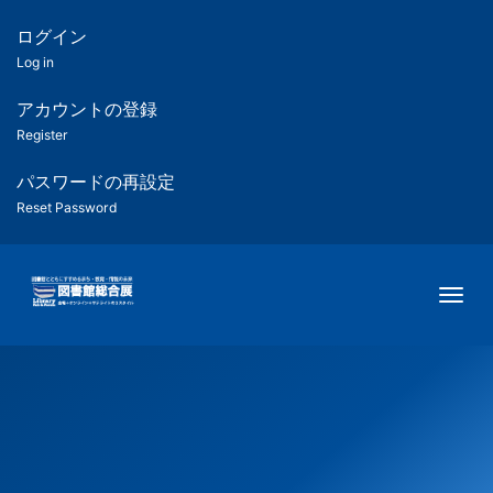
メ
イ
ログイン
匿
ン
Log in
コ
名
ン
アカウントの登録
ユ
テ
Register
ン
ー
ツ
パスワードの再設定
に
Reset Password
ザ
移
動
ー
Togg
用
メ
ニ
ュ
ー