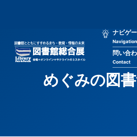
メ
匿
イ
ン
名
コ
ン
メ
ナビゲー
ユ
テ
Navigation
イ
ン
ー
ツ
問い合わ
ン
ザ
に
Contact
移
ナ
ー
動
めぐみの図書
ビ
用
ゲ
メ
ー
ニ
シ
ュ
ョ
ー