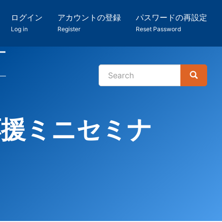
ログイン
アカウントの登録
パスワードの再設定
Log in
Register
Reset Password
ー
Search
Search
検
索
応援ミニセミナ