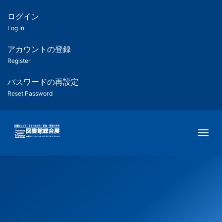
メ
イ
ログイン
匿
ン
Log in
コ
名
ン
アカウントの登録
ユ
テ
Register
ン
ー
ツ
パスワードの再設定
に
Reset Password
ザ
移
動
ー
Togg
用
メ
ニ
ュ
ー