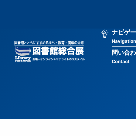
メ
匿
イ
ン
名
コ
ン
メ
ナビゲー
ユ
テ
Navigation
イ
ン
ー
ツ
問い合わ
ン
ザ
に
Contact
移
ナ
ー
動
ビ
用
ゲ
メ
ー
ニ
シ
ュ
ョ
ー