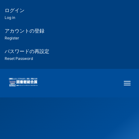
メ
イ
ログイン
匿
ン
Log in
コ
名
ン
アカウントの登録
ユ
テ
Register
ン
ー
ツ
パスワードの再設定
に
Reset Password
ザ
移
動
ー
Togg
用
メ
ニ
ュ
ー