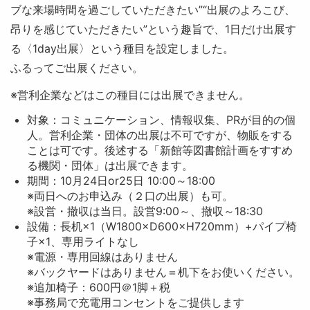
ブな来場時間を過ごしていただきたい”“出展のよろこび、
昂りを感じていただきたい”という趣旨で、1日だけ出展す
る〈1day出展〉という種目を設定しました。
ふるってご出展ください。
※営利企業などはこの種目には出展できません。
対象：コミュニケーション、情報収集、PRが目的の個
人。営利企業・団体の出展は不可ですが、物販をする
ことは可です。後述する「新館等図書館計画をすすめ
る機関・団体」は出展できます。
期間：10月24日or25日 10:00～18:00
※両日へのお申込み（２口の出展）も可。
※設営・撤収は当日。設営9:00～、撤収～18:30
設備：長机×1（W1800×D600×H720mm）+パイプ椅
子×1、専用ライトなし
※電源・専用回線はありません
※バックヤードはありません＝机下をお使いください。
※追加椅子：600円＠1脚＋税
※事務局で充電用コンセントをご提供します