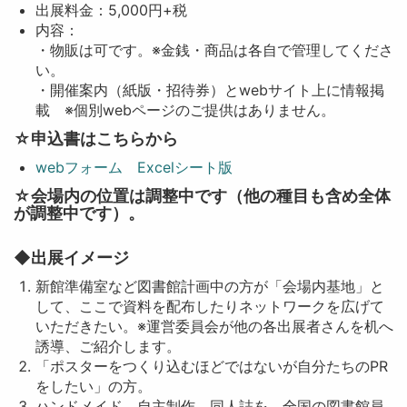
出展料金：5,000円+税
内容：
・物販は可です。※金銭・商品は各自で管理してくださ
い。
・開催案内（紙版・招待券）とwebサイト上に情報掲
載 ※個別webページのご提供はありません。
☆申込書はこちらから
webフォーム
Excelシート版
☆会場内の位置は調整中です（他の種目も含め全体
が調整中です）。
◆出展イメージ
新館準備室など図書館計画中の方が「会場内基地」と
して、ここで資料を配布したりネットワークを広げて
いただきたい。※運営委員会が他の各出展者さんを机へ
誘導、ご紹介します。
「ポスターをつくり込むほどではないが自分たちのPR
をしたい」の方。
ハンドメイド、自主制作、同人誌を、全国の図書館員