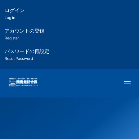
メ
イ
ログイン
匿
ン
Log in
コ
名
ン
アカウントの登録
ユ
テ
Register
ン
ー
ツ
パスワードの再設定
に
Reset Password
ザ
移
動
ー
Togg
用
メ
ニ
ュ
ー