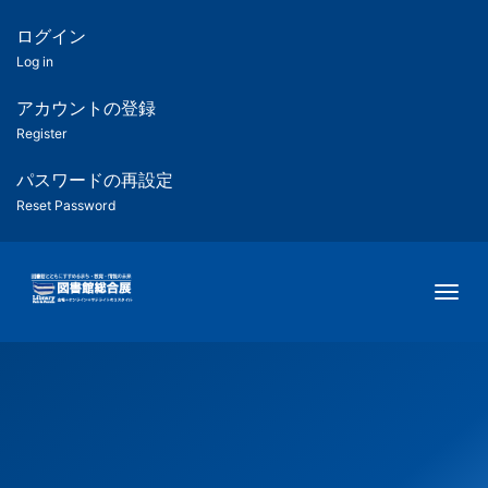
メ
イ
ログイン
匿
ン
Log in
コ
名
ン
アカウントの登録
ユ
テ
Register
ン
ー
ツ
パスワードの再設定
に
Reset Password
ザ
移
動
ー
Togg
用
メ
ニ
ュ
ー