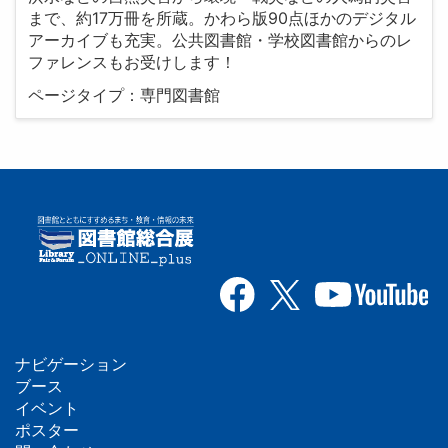
まで、約17万冊を所蔵。かわら版90点ほかのデジタル
アーカイブも充実。公共図書館・学校図書館からのレ
ファレンスもお受けします！
ページタイプ：専門図書館
ナビゲーション
フ
ブース
イベント
ッ
ポスター