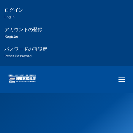
メ
イ
ログイン
匿
ン
Log in
コ
名
ン
アカウントの登録
ユ
テ
Register
ン
ー
ツ
パスワードの再設定
に
Reset Password
ザ
移
動
ー
Togg
用
メ
ニ
ュ
ー