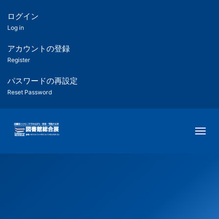
メ
イ
ログイン
匿
ン
Log in
コ
名
ン
アカウントの登録
ユ
テ
Register
ン
ー
ツ
パスワードの再設定
に
Reset Password
ザ
移
動
ー
Togg
用
メ
ニ
ュ
ー