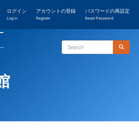
ログイン
アカウントの登録
パスワードの再設定
Log in
Register
Reset Password
ー
Search
Search
検
索
館