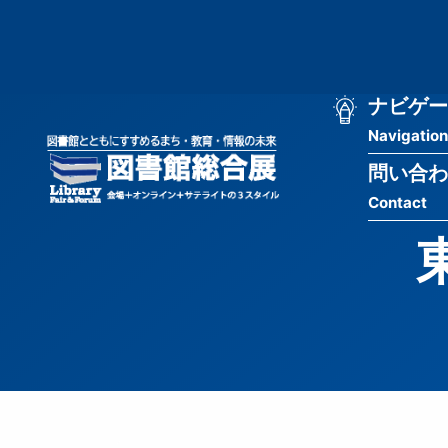
メ
匿
イ
ン
名
コ
ン
メ
ナビゲー
ユ
テ
Navigation
イ
ン
ー
ツ
問い合わ
ン
ザ
に
Contact
移
ナ
ー
動
ビ
用
ゲ
メ
ー
ニ
シ
ュ
ョ
ー