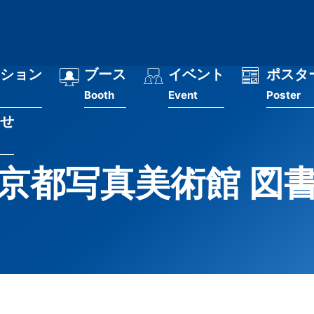
ション
ブース
イベント
ポスタ
Booth
Event
Poster
せ
京都写真美術館 図