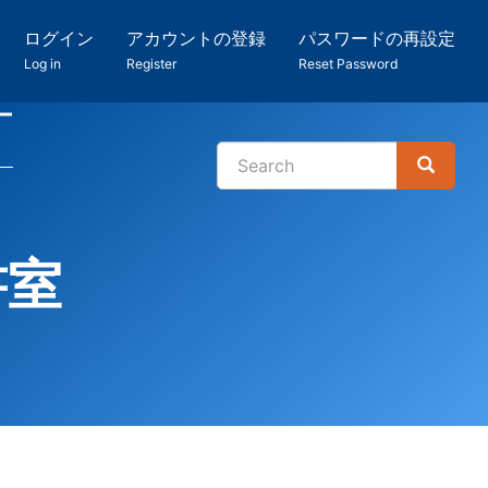
ログイン
アカウントの登録
パスワードの再設定
Log in
Register
Reset Password
ー
Search
Search
検
索
書室