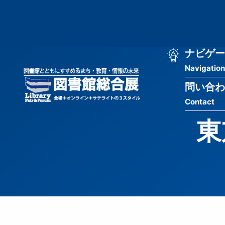
メ
匿
イ
ン
名
コ
ン
メ
ナビゲー
ユ
テ
Navigation
イ
ン
ー
ツ
問い合わ
ン
ザ
に
Contact
移
ナ
ー
動
東
ビ
用
ゲ
メ
ー
ニ
シ
ュ
ョ
ー