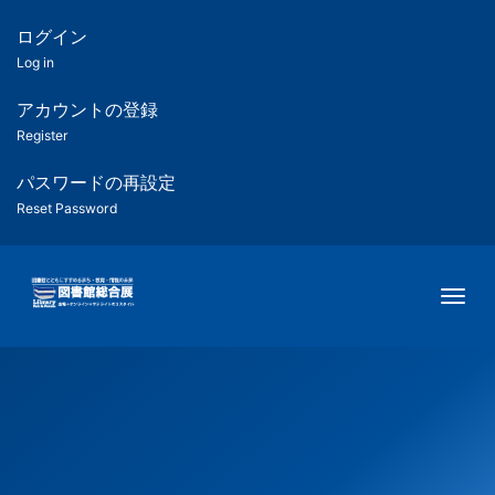
メ
イ
ログイン
匿
ン
Log in
コ
名
ン
アカウントの登録
ユ
テ
Register
ン
ー
ツ
パスワードの再設定
に
Reset Password
ザ
移
動
ー
Togg
用
メ
ニ
ュ
ー