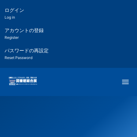
メ
イ
ログイン
匿
ン
Log in
コ
名
ン
アカウントの登録
ユ
テ
Register
ン
ー
ツ
パスワードの再設定
に
Reset Password
ザ
移
動
ー
Togg
用
メ
ニ
ュ
ー