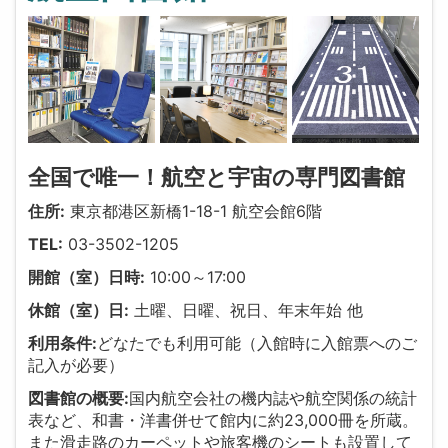
全国で唯一！航空と宇宙の専門図書館
住所:
東京都港区新橋1-18-1 航空会館6階
TEL:
03-3502-1205
開館（室）日時:
10:00～17:00
休館（室）日:
土曜、日曜、祝日、年末年始 他
利用条件:
どなたでも利用可能（入館時に入館票へのご
記入が必要）
図書館の概要:
国内航空会社の機内誌や航空関係の統計
表など、和書・洋書併せて館内に約23,000冊を所蔵。
また滑走路のカーペットや旅客機のシートも設置して