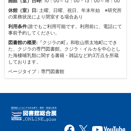
開館（室）日時:
10：00～12：00・13：00～16：00
休館（室）日:
土曜、日曜、祝日、年末年始 ※研究所
の業務状況により閉室する場合あり
利用条件:
誰でもご利用可能です。利用前に、電話にて
事前予約してください。
図書館の概要:
『クジラの町』和歌山県太地町にでき
た、クジラの専門図書館。クジラ・イルカを中心とし
た海棲哺乳類に関する書籍・雑誌など約3万点を所蔵
しております。
ページタイプ：専門図書館