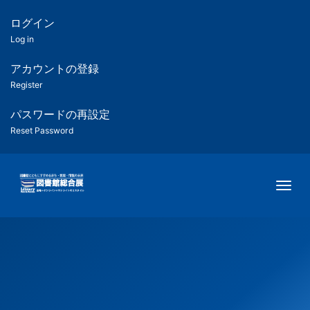
メ
イ
ログイン
匿
ン
Log in
コ
名
ン
アカウントの登録
ユ
テ
Register
ン
ー
ツ
パスワードの再設定
に
Reset Password
ザ
移
動
ー
Togg
用
メ
ニ
ュ
ー