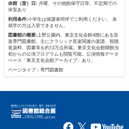
休館（室）日:
月曜、その他館保守日等、不定期での
休室あり
利用条件:
小学生は保護者同伴でご利用ください。 未
就学の方は入室できません。
図書館の概要:
上野公園内、東京文化会館4階にある音
楽専門図書館。主にクラシック音楽関連の楽譜、視聴
覚資料、図書等を約13万点所蔵。東京文化会館開館当
初からの公演プログラムも閲覧可能。公演情報データ
ベース「東京文化会館アーカイブ」あり。
ページタイプ：専門図書館