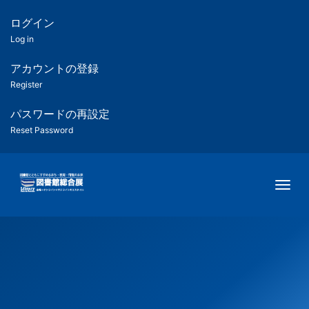
メ
イ
ログイン
匿
ン
Log in
コ
名
ン
アカウントの登録
ユ
テ
Register
ン
ー
ツ
パスワードの再設定
に
Reset Password
ザ
移
動
ー
Togg
用
メ
ニ
ュ
ー