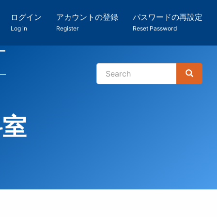
ログイン
アカウントの登録
パスワードの再設定
Log in
Register
Reset Password
ー
Search
Search
検
索
料室