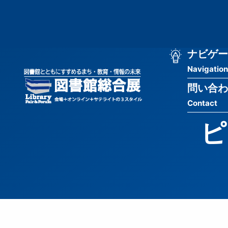
メ
匿
イ
ン
名
コ
ン
メ
ナビゲー
ユ
テ
Navigation
イ
ン
ー
ツ
問い合わ
ン
ザ
に
Contact
移
ナ
ー
動
ピ
ビ
用
ゲ
メ
ー
ニ
シ
ュ
ョ
ー